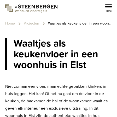
Overslaan
en
Menu
naar
de
Kruimelpad
inhoud
Home
Projecten
Waaltjes als keukenvloer in een woonhuis in Elst
gaan
Waaltjes als
keukenvloer in een
woonhuis in Elst
Niet zomaar een vloer, maar echte gebakken klinkers in
huis leggen. Het kan! Of het nu gaat om de vloer in de
keuken, de badkamer, de hal of de woonkamer: waaltjes
geven elk interieur een exclusieve uitstraling. In dit
woonhuis in Elst zijn de authentieke waaltjes in huis