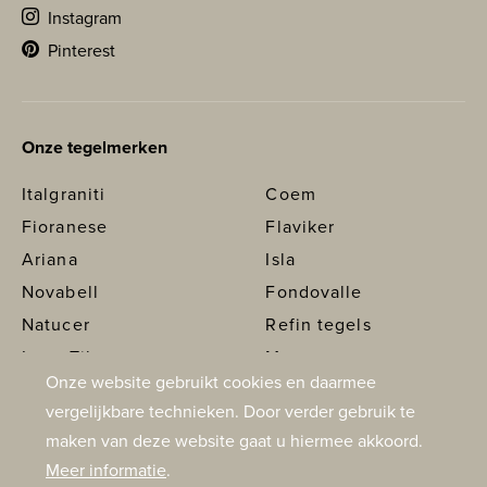
Instagram
Pinterest
Onze tegelmerken
Italgraniti
Coem
Fioranese
Flaviker
Ariana
Isla
Novabell
Fondovalle
Natucer
Refin tegels
Love Tiles
Margres
Onze website gebruikt cookies en daarmee
Marazzi
Panaria
vergelijkbare technieken. Door verder gebruik te
Dune
Mosa
maken van deze website gaat u hiermee akkoord.
RAK
Meer informatie
.