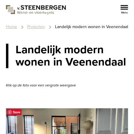
Overslaan
en
Menu
naar
de
Kruimelpad
inhoud
Home
Projecten
Landelijk modern wonen in Veenendaal
gaan
Landelijk modern
wonen in Veenendaal
Klik op de foto voor een vergrote weergave
Save