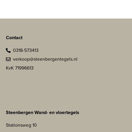
Contact
0318-573413
verkoop@steenbergentegels.nl
KvK 71996613
Steenbergen Wand- en vloertegels
Stationsweg 10